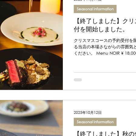
Seasonal Information
【終了しました】クリ
付を開始しました。
クリスマスコースの予約受付を開
る当店の本場さながらの雰囲気
ください。 Menu NOIR ¥ 1
深い黒トリュフを掛け合わせた期
専門店ならではのコース料理全
ただけます。 Menu MONOCHRO
気品溢れる白トリュフと芳醇で
食材とともにシンプルかつ豪華
2025年10月12日
Seasonal Information
【終了しました】秋の