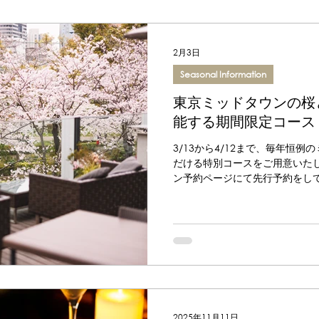
2月3日
Seasonal Information
東京ミッドタウンの桜
能する期間限定コース
3/13から4/12まで、毎年恒
だける特別コースをご用意いたしま
ン予約ページにて先行予約をし
の上、是非ご予約ください。 ご
のボタンからお進みください。 
す。 ※桜のライトアップ写真は
ップとは異なります。
2025年11月11日