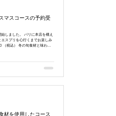
スマスコースの予約受
始しました。 パリに本店を構え
とエスプリを心行くまでお楽しみ
8,000 （税込） 冬の旬食材と味わい
間限定メニューです。 トリュフ
てにトリュフの香りをお楽しみい
ME ¥ 22,000 （税込） 繊細で
力強い味わいの黒トリュフを冬の
にお楽しみいただくコースです。
食材を使用したコース