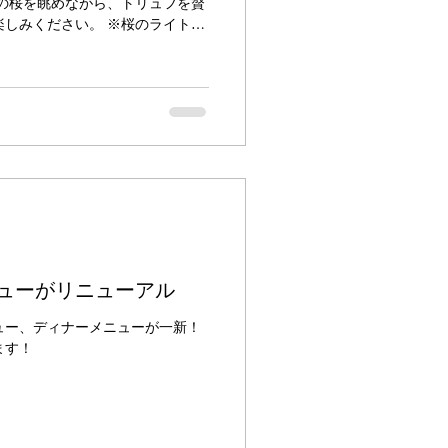
の桜を眺めながら、トリュフを贅
しみください。 ※桜のライトア
年のライトアップとは異なりま
ューがリニューアル
ニュー、ディナーメニューが一新！
ます！