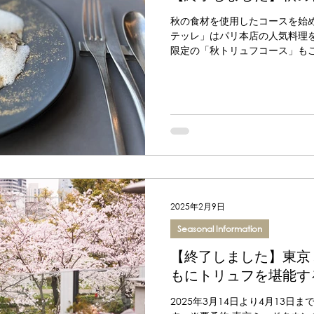
秋の食材を使用したコースを始め
テッレ」はパリ本店の人気料理を
限定の「秋トリュフコース」も
機会にご賞味くださいませ。 秋
リンクよりご予約いただけます。
ております。
2025年2月9日
Seasonal Information
【終了しました】東京
もにトリュフを堪能す
2025年3月14日より4月13