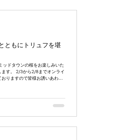
とともにトリュフを堪
例のミッドタウンの桜をお楽しみいた
す。 2/3から2/8までオンライ
ておりますので皆様お誘いあわせ
予約と詳しいコースの内容は下記
皆様のご来店をお待ちしておりま
過去の写真です。今年のライトア